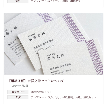
タグ
テンプレートにぴったり
、
用紙
、
用紙セット
【用紙３種】吉祥文様セットについて
2024年4月3日
カテゴリー
３種の用紙セット
タグ
テンプレートにぴったり
、
和紙名刺
、
用紙
、
用紙セット