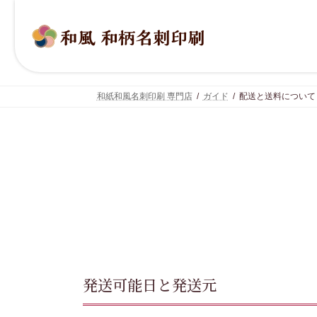
コ
ナ
ン
ビ
テ
ゲ
ン
ー
ツ
シ
へ
ョ
ス
ン
キ
に
和紙和風名刺印刷 専門店
ガイド
配送と送料について
ッ
移
プ
動
発送可能日と発送元