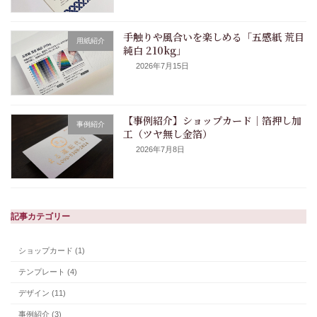
手触りや風合いを楽しめる「五感紙 荒目
用紙紹介
純白 210kg」
2026年7月15日
【事例紹介】ショップカード｜箔押し加
事例紹介
工（ツヤ無し金箔）
2026年7月8日
記事カテゴリー
ショップカード (1)
テンプレート (4)
デザイン (11)
事例紹介 (3)