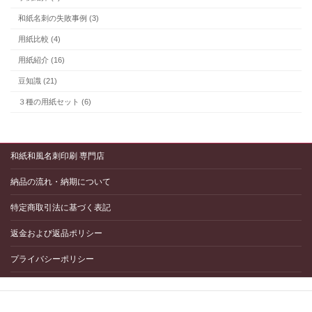
和紙名刺の失敗事例 (3)
用紙比較 (4)
用紙紹介 (16)
豆知識 (21)
３種の用紙セット (6)
和紙和風名刺印刷 専門店
納品の流れ・納期について
特定商取引法に基づく表記
返金および返品ポリシー
プライバシーポリシー
配送と送料について