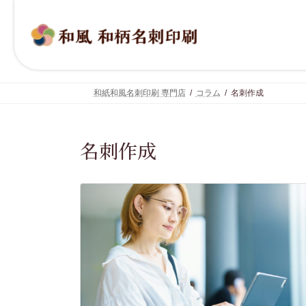
コ
ナ
ン
ビ
テ
ゲ
ン
ー
ツ
シ
へ
ョ
ス
ン
キ
に
和紙和風名刺印刷 専門店
コラム
名刺作成
ッ
移
プ
動
名刺作成