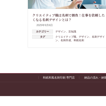
クリエイティブ職は名刺で勝負！仕事を依頼した
くなる名刺デザインとは？
2025年9月6日
カテゴリー
デザイン
、
豆知識
タグ
クリエイティブ職
、
デザイン
、
名刺デザイ
ン
、
名刺作成
、
和紙名刺
和紙和風名刺印刷 専門店
納品の流れ・納