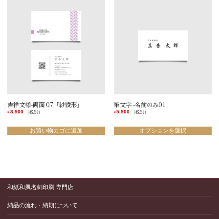
に
は
複
数
の
バ
リ
エ
ー
シ
ョ
ン
吉祥文様-両面 07「紗綾形」
筆文字 -名前のみ01
が
8,500
5,500
（税別）
（税別）
¥
¥
あ
こ
り
の
お買い物カゴに追加
オプションを選択
ま
商
す。
品
オ
に
プ
は
シ
複
ョ
数
ン
和紙和風名刺印刷 専門店
の
は
バ
商
リ
納品の流れ・納期について
品
エ
ペ