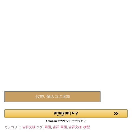
吉
お買い物カゴに追加
祥
文
様-
両
面
03「青
カテゴリー:
吉祥文様
タグ:
両面
,
吉祥-両面
,
吉祥文様
,
横型
海