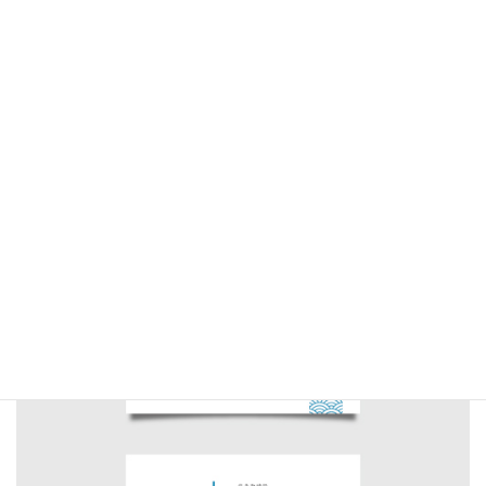
コ
ナ
ン
ビ
テ
ゲ
ン
ー
ツ
シ
へ
ョ
ス
ン
キ
に
和紙和風名刺印刷 専門店
SHOP
テンプレート
吉祥文様
ッ
移
吉祥文様-両面 03「青海波」
プ
動