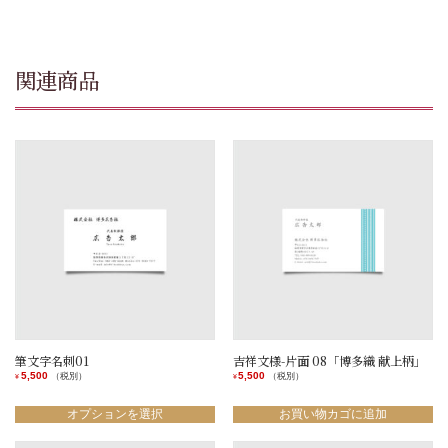
波」
個
関連商品
筆文字名刺01
吉祥文様-片面 08「博多織 献上柄」
5,500
5,500
（税別）
（税別）
¥
¥
こ
の
オプションを選択
お買い物カゴに追加
商
品