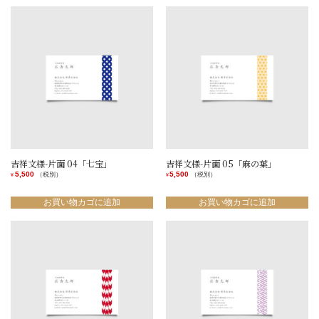
す。
ま
ま
オ
す
す
プ
シ
ョ
ン
は
商
品
ペ
ー
ジ
か
ら
吉祥文様-片面 04「七宝」
吉祥文様-片面 05「麻の葉」
選
5,500
5,500
（税別）
（税別）
¥
¥
択
で
お買い物カゴに追加
お買い物カゴに追加
き
ま
す