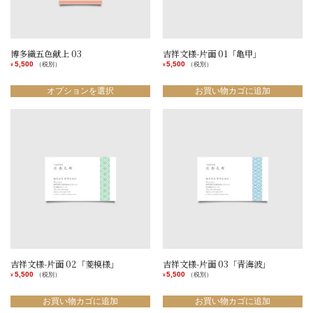
ペ
ペ
ー
ー
ー
ー
シ
シ
ジ
ジ
ョ
ョ
か
か
ン
ン
ら
ら
博多織五色献上 03
吉祥文様-片面 01「亀甲」
が
が
選
選
5,500
5,500
（税別）
（税別）
¥
¥
あ
あ
択
択
こ
り
り
で
で
の
オプションを選択
お買い物カゴに追加
ま
ま
き
き
商
す。
す。
ま
ま
品
オ
オ
す
す
に
プ
プ
は
シ
シ
複
ョ
ョ
数
ン
ン
の
は
は
バ
商
商
リ
品
品
エ
ペ
ペ
ー
ー
ー
シ
ジ
ジ
ョ
か
か
ン
ら
ら
吉祥文様-片面 02「菱模様」
吉祥文様-片面 03「青海波」
が
選
選
5,500
5,500
（税別）
（税別）
¥
¥
あ
択
択
り
で
で
お買い物カゴに追加
お買い物カゴに追加
ま
き
き