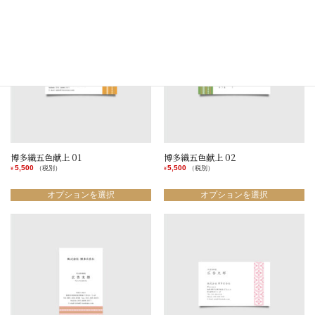
品
品
オ
オ
に
に
プ
プ
は
は
シ
シ
複
複
ョ
ョ
数
数
ン
ン
の
の
は
は
バ
バ
商
商
リ
リ
品
品
エ
エ
ペ
ペ
ー
ー
ー
ー
シ
シ
ジ
ジ
ョ
ョ
か
か
ン
ン
ら
ら
博多織五色献上 01
博多織五色献上 02
が
が
選
選
5,500
5,500
（税別）
（税別）
¥
¥
あ
あ
択
択
こ
こ
り
り
で
で
の
の
オプションを選択
オプションを選択
ま
ま
き
き
商
商
す。
す。
ま
ま
品
品
オ
オ
す
す
に
に
プ
プ
は
は
シ
シ
複
複
ョ
ョ
数
数
ン
ン
の
の
は
は
バ
バ
商
商
リ
リ
品
品
エ
エ