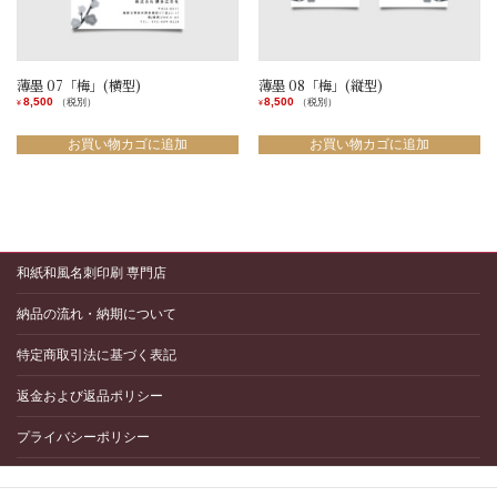
薄墨 07「梅」(横型)
薄墨 08「梅」(縦型)
8,500
8,500
（税別）
（税別）
¥
¥
お買い物カゴに追加
お買い物カゴに追加
和紙和風名刺印刷 専門店
納品の流れ・納期について
特定商取引法に基づく表記
返金および返品ポリシー
プライバシーポリシー
配送と送料について