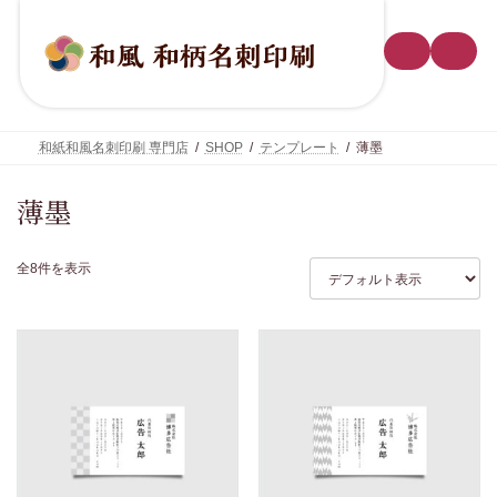
コ
ナ
ン
ビ
テ
ゲ
ン
ー
ツ
シ
へ
ョ
ス
ン
キ
に
和紙和風名刺印刷 専門店
SHOP
テンプレート
薄墨
ッ
移
プ
動
薄墨
全8件を表示