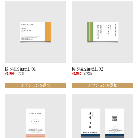
品
品
オ
オ
に
に
プ
プ
は
は
シ
シ
複
複
ョ
ョ
数
数
ン
ン
の
の
は
は
バ
バ
商
商
リ
リ
品
品
エ
エ
ペ
ペ
ー
ー
ー
ー
シ
シ
ジ
ジ
ョ
ョ
か
か
ン
ン
ら
ら
博多織五色献上 01
博多織五色献上 02
が
が
選
選
5,500
5,500
（税別）
（税別）
¥
¥
あ
あ
択
択
こ
こ
り
り
で
で
の
の
オプションを選択
オプションを選択
ま
ま
き
き
商
商
す。
す。
ま
ま
品
品
オ
オ
す
す
に
に
プ
プ
は
は
シ
シ
複
複
ョ
ョ
数
数
ン
ン
の
の
は
は
バ
バ
商
商
リ
リ
品
品
エ
エ