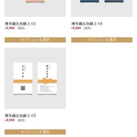
ペ
ペ
ー
ー
ー
ー
シ
シ
ジ
ジ
ョ
ョ
か
か
ン
ン
ら
ら
博多織五色献上 03
博多織五色献上 04
が
が
選
選
5,500
8,500
（税別）
（税別）
¥
¥
あ
あ
択
択
こ
こ
り
り
で
で
の
の
オプションを選択
オプションを選択
ま
ま
き
き
商
商
す。
す。
ま
ま
品
品
オ
オ
す
す
に
に
プ
プ
は
は
シ
シ
複
複
ョ
ョ
数
数
ン
ン
の
の
は
は
バ
バ
商
商
リ
リ
品
品
エ
エ
ペ
ペ
ー
ー
ー
ー
シ
シ
ジ
ジ
ョ
ョ
か
か
ン
ン
ら
ら
博多織五色献上 05
が
が
選
選
8,500
（税別）
¥
あ
あ
択
択
こ
り
り
で
で
の
オプションを選択
ま
ま
き
き
商