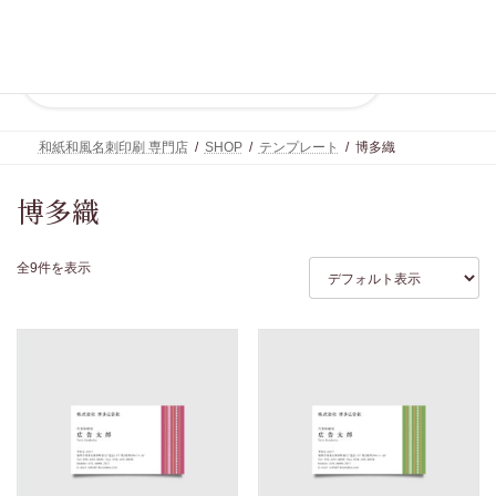
コ
ナ
ン
ビ
テ
ゲ
ン
ー
ツ
シ
へ
ョ
ス
ン
キ
に
和紙和風名刺印刷 専門店
SHOP
テンプレート
博多織
ッ
移
プ
動
博多織
全9件を表示