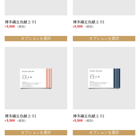
博多織五色献上 01
博多織五色献上 01
5,500
5,500
（税別）
（税別）
¥
¥
こ
こ
の
の
オプションを選択
オプションを選択
商
商
品
品
に
に
は
は
複
複
数
数
の
の
バ
バ
リ
リ
エ
エ
ー
ー
シ
シ
ョ
ョ
ン
ン
博多織五色献上 01
博多織五色献上 01
が
が
5,500
5,500
（税別）
（税別）
¥
¥
あ
あ
こ
こ
り
り
の
の
オプションを選択
オプションを選択
ま
ま
商
商
す。
す。