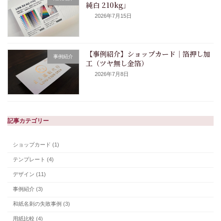
純白 210kg」
2026年7月15日
【事例紹介】ショップカード｜箔押し加
事例紹介
工（ツヤ無し金箔）
2026年7月8日
記事カテゴリー
ショップカード (1)
テンプレート (4)
デザイン (11)
事例紹介 (3)
和紙名刺の失敗事例 (3)
用紙比較 (4)