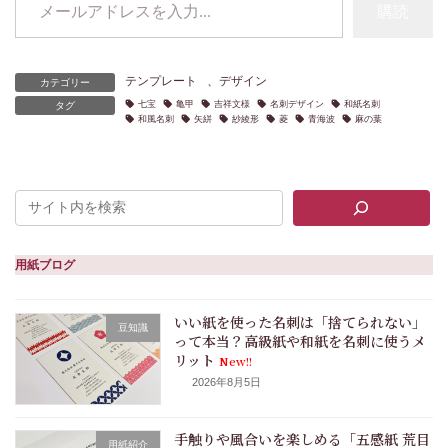
購読
テンプレート
、
デザイン
カテゴリー
七宝
亀甲
吉祥文様
名刺デザイン
和紙名刺
タグ
和風名刺
矢絣
紗綾形
菱
青海波
麻の葉
用紙ブログ
いい紙を使った名刺は「捨てられない」
豆知識
って本当？高級紙や和紙を名刺に使うメ
リット
New!!
2026年8月5日
手触りや風合いを楽しめる「五感紙 荒目
用紙紹介