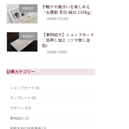
手触りや風合いを楽しめる
用紙紹介
「五感紙 荒目 純白 210kg」
2026年7月15日
【事例紹介】ショップカード
事例紹介
｜箔押し加工（ツヤ無し金
箔）
2026年7月8日
記事カテゴリー
ショップカード (1)
テンプレート (4)
デザイン (11)
事例紹介 (3)
和紙名刺の失敗事例 (3)