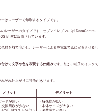
ターはレーザーで印刷するタイプです。
ーザーのタイプです。セブンイレブンには｢DocuCentre-
10DS｣が主に設置されています。
の色材を熱で溶かし、レーザーによる静電気で紙に定着させる印
き付けて文字や色を表現する仕組み
です。細かい粒子のインクで
それぞれ仕上がりに特徴があります。
メリット
デメリット
ピードが速い
・解像度が低い
の交換回数が少ない
・本体サイズが大きい
たりの印刷コストが安い
・消費電力が多い