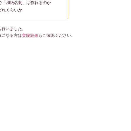
で「和紙名刺」は作れるのか
どれくらいか
も行いました。
気になる方は
実験結果
もご確認ください。