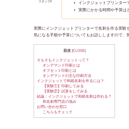
スタッフK
インクジェットプリンター
実際にかかる時間や予算は
実際にインクジェットプリンターで名刺を作る実験
気になる手順や予算についてもお話ししますので、
目次
[
CLOSE
]
そもそもインクジェットって？
オンデマンド印刷とは
オフセット印刷とは
オンデマンドの主な印刷方法
インクジェットで和紙名刺を作るには？
【実験①】印刷してみる
【実験②】試算をしてみる
結論：インクジェットで和紙名刺は作れる？
和名刺専門店の強み
お問い合わせ窓口
こちらもチェック