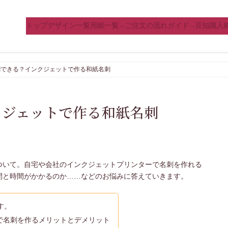
トップ
デザイン一覧
用紙一覧
ご注文の流れ
ガイド
豆知識
入
刷できる？インクジェットで作る和紙名刺
クジェットで作る和紙名刺
ついて。自宅や会社のインクジェットプリンターで名刺を作れる
間と時間がかかるのか……などのお悩みに答えていきます。
す。
で名刺を作るメリットとデメリット